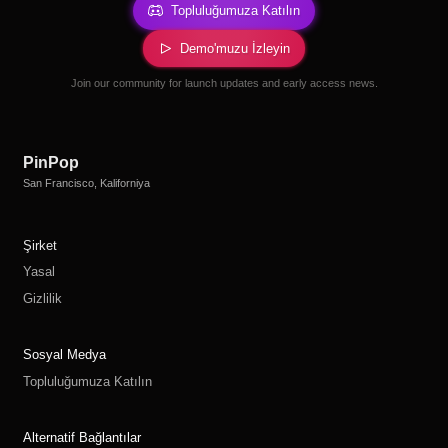
Topluluğumuza Katılın
Demo'muzu İzleyin
Join our community for launch updates and early access news.
PinPop
San Francisco, Kaliforniya
Şirket
Yasal
Gizlilik
Sosyal Medya
Topluluğumuza Katılın
Alternatif Bağlantılar