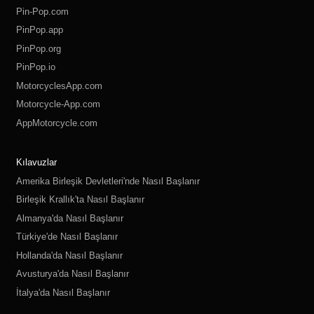
Pin-Pop.com
PinPop.app
PinPop.org
PinPop.io
MotorcyclesApp.com
Motorcycle-App.com
AppMotorcycle.com
MotorcycleApp.co
PinPop.club
PinPop.fun
PinPop.life
PinPop.live
PinPop.me
PinPop.online
PinPop.shop
PinPop.store
PinPop.site
Kılavuzlar
Amerika Birleşik Devletleri'nde Nasıl Başlanır
Birleşik Krallık'ta Nasıl Başlanır
Almanya'da Nasıl Başlanır
Türkiye'de Nasıl Başlanır
Hollanda'da Nasıl Başlanır
Avusturya'da Nasıl Başlanır
İtalya'da Nasıl Başlanır
İsviçre'de Nasıl Başlanır
Polonya'da Nasıl Başlanır
Rusya'da Nasıl Başlanır
İspanya'da Nasıl Başlanır
İsveç'te Nasıl Başlanır