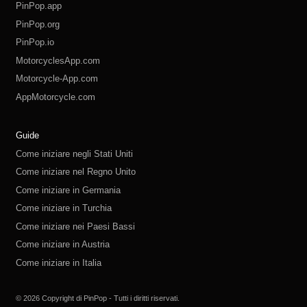
PinPop.app
PinPop.org
PinPop.io
MotorcyclesApp.com
Motorcycle-App.com
AppMotorcycle.com
MotorcycleApp.co
PinPop.club
PinPop.fun
PinPop.life
PinPop.live
PinPop.me
PinPop.online
PinPop.shop
PinPop.store
PinPop.site
Guide
Come iniziare negli Stati Uniti
Come iniziare nel Regno Unito
Come iniziare in Germania
Come iniziare in Turchia
Come iniziare nei Paesi Bassi
Come iniziare in Austria
Come iniziare in Italia
Come iniziare in Svizzera
Come iniziare in Polonia
Come iniziare in Russia
Come iniziare in Spagna
Come iniziare in Svezia
© 2026 Copyright di PinPop - Tutti i diritti riservati.