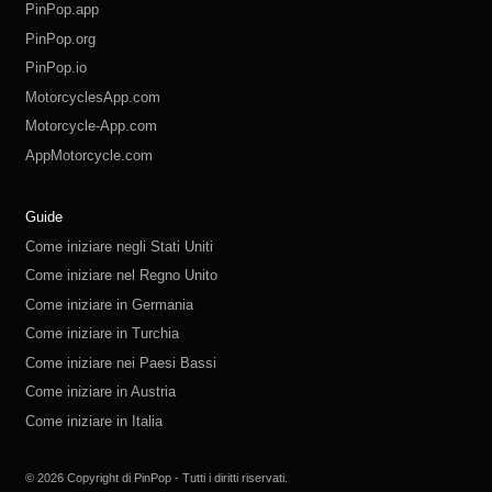
PinPop.app
PinPop.org
PinPop.io
MotorcyclesApp.com
Motorcycle-App.com
AppMotorcycle.com
MotorcycleApp.co
PinPop.club
PinPop.fun
PinPop.life
PinPop.live
PinPop.me
PinPop.online
PinPop.shop
PinPop.store
PinPop.site
Guide
Come iniziare negli Stati Uniti
Come iniziare nel Regno Unito
Come iniziare in Germania
Come iniziare in Turchia
Come iniziare nei Paesi Bassi
Come iniziare in Austria
Come iniziare in Italia
Come iniziare in Svizzera
Come iniziare in Polonia
Come iniziare in Russia
Come iniziare in Spagna
Come iniziare in Svezia
© 2026 Copyright di PinPop - Tutti i diritti riservati.